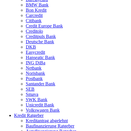
BMW Bank
Bon Kredit
Carcredit
Citibank
Credit Europe Bank
Creditolo
Creditpuls Bank
Deutsche Bank
DKB
Easycredit
Hanseatic Bank
ING DiBa
Netbank
Norisbank
Postbank
Santander Bank
SEB
Smava
SWK Bank
Unicredit Bank
Volkswagen Bank
Kredit Ratgeber
Kreditantrag abgelehnt
Baufinanzierung Ratgeber