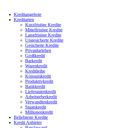
Kreditangebote
Kreditarten
Kurzfristige Kredite
Mittelfristige Kredite
Langfristige Kredite
Ungesicherte Kredite
Gesicherte Kredite
Privatdarlehen
Großkredit
Barkredit
Warenkredit
Kreditleihe
Konsumkredit
Produktivkredit
Bankkredit
Lieferantenkredit
Arbeitgeberkredit
Verwandtenkredit
Staatskredit
Millionenkredit
Beliebteste Kredite
Kredit Anbieter
Barclaycard