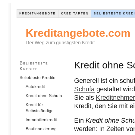
KREDITANGEBOTE
KREDITARTEN
BELIEBTESTE KRED
Kreditangebote.com
Der Weg zum günstigsten Kredit
Kredit ohne S
Beliebteste
Kredite
Beliebteste Kredite
Generell ist ein schu
Autokredit
Schufa
gestaltet wir
Kredit ohne Schufa
Sie als
Kreditnehmer
Kredit für
Kredit, den Sie mit 
Selbstständige
Ein
Kredit ohne Sch
Immobilienkredit
werden: In Zeiten vo
Baufinanzierung