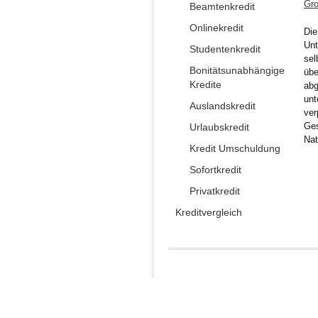
Gro
Beamtenkredit
Onlinekredit
Die
Unt
Studentenkredit
sel
Bonitätsunabhängige
übe
Kredite
abg
unt
Auslandskredit
ver
Ges
Urlaubskredit
Nat
Kredit Umschuldung
Sofortkredit
Privatkredit
Kreditvergleich