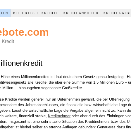
RTEN
BELIEBTESTE KREDITE
KREDIT ANBIETER
KREDIT RATG
ebote.com
 Kredit
illionenkredit
 Höhe eines Millionenkredites ist laut deutschem Gesetz genau festgelegt. Hi
ditwesengesetz alle Kredite, die über eine Summe von 1,5 Millionen Euro – 
e Million – hinausgehen sogenannte Großkredite.
se Kredite werden generell nur an Unternehmen gewährt, die per Offenlegung a
besondere des Jahresabschlusses, die finanzielle bzw. wirtschaftliche Lage
igeben. Lässt die wirtschaftliche Lage die Vergabe allgemein nicht zu, kann die
ch weitere, finanziell starke,
Kreditnehmer
oder aber durch das Einbringen von
den. Insgesamt ist eine sehr stabile Situation des Kreditnehmers bzw. des U
ditgeber ist hierbei selber an strenge Auflagen gebunden: Genaueres dazu fin