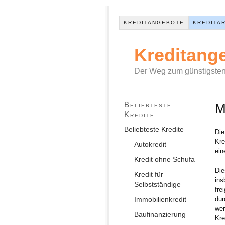
KREDITANGEBOTE
KREDITA
Kreditang
Der Weg zum günstigsten
Beliebteste
M
Kredite
Beliebteste Kredite
Die
Kre
Autokredit
ein
Kredit ohne Schufa
Die
Kredit für
ins
Selbstständige
fre
Immobilienkredit
dur
wer
Baufinanzierung
Kre