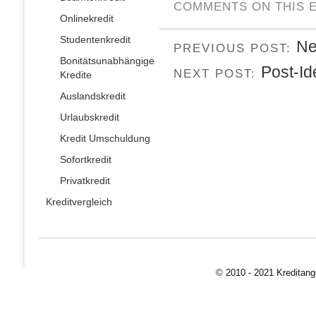
COMMENTS ON THIS E
Onlinekredit
Studentenkredit
Ne
PREVIOUS POST:
Bonitätsunabhängige
Post-Id
NEXT POST:
Kredite
Auslandskredit
Urlaubskredit
Kredit Umschuldung
Sofortkredit
Privatkredit
Kreditvergleich
© 2010 - 2021 Kreditan