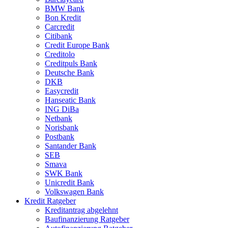
BMW Bank
Bon Kredit
Carcredit
Citibank
Credit Europe Bank
Creditolo
Creditpuls Bank
Deutsche Bank
DKB
Easycredit
Hanseatic Bank
ING DiBa
Netbank
Norisbank
Postbank
Santander Bank
SEB
Smava
SWK Bank
Unicredit Bank
Volkswagen Bank
Kredit Ratgeber
Kreditantrag abgelehnt
Baufinanzierung Ratgeber