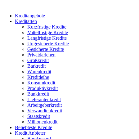
Kreditangebote
Kreditarten
Kurzfristige Kredite
Mittelfristige Kredite
Langfristige Kredite
Ungesicherte Kredite
Gesicherte Kredite
Privatdarlehen
Großkredit
Barkredit
Warenkredit
Kreditleihe
Konsumkredit
Produktivkredit
Bankkredit
Lieferantenkredit
Arbeitgeberkredit
Verwandtenkredit
Staatskredit
Millionenkredit
Beliebteste Kredite
Kredit Anbieter
Barclaycard