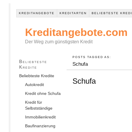
KREDITANGEBOTE
KREDITARTEN
BELIEBTESTE KRED
Kreditangebote.com
Der Weg zum günstigsten Kredit
POSTS TAGGED AS:
Beliebteste
Schufa
Kredite
Beliebteste Kredite
Schufa
Autokredit
Kredit ohne Schufa
Kredit für
Selbstständige
Immobilienkredit
Baufinanzierung