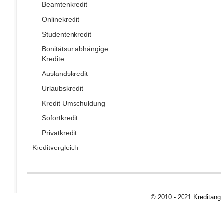
Beamtenkredit
Onlinekredit
Studentenkredit
Bonitätsunabhängige
Kredite
Auslandskredit
Urlaubskredit
Kredit Umschuldung
Sofortkredit
Privatkredit
Kreditvergleich
© 2010 - 2021 Kreditan