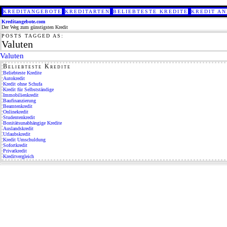
KREDITANGEBOTE
KREDITARTEN
BELIEBTESTE KREDITE
KREDIT AN
Kreditangebote.com
Der Weg zum günstigsten Kredit
POSTS TAGGED AS:
Valuten
Valuten
Beliebteste Kredite
Beliebteste Kredite
Autokredit
Kredit ohne Schufa
Kredit für Selbstständige
Immobilienkredit
Baufinanzierung
Beamtenkredit
Onlinekredit
Studentenkredit
Bonitätsunabhängige Kredite
Auslandskredit
Urlaubskredit
Kredit Umschuldung
Sofortkredit
Privatkredit
Kreditvergleich