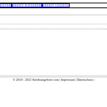
BIETER
KREDIT RATGEBER
KREDIT LEXIKON
© 2010 - 2021 Kreditangebote.com |
Impressum
|
Datenschutz
|