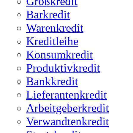
Großkredit
Barkredit
Warenkredit
Kreditleihe
Konsumkredit
Produktivkredit
Bankkredit
Lieferantenkredit
Arbeitgeberkredit
Verwandtenkredit