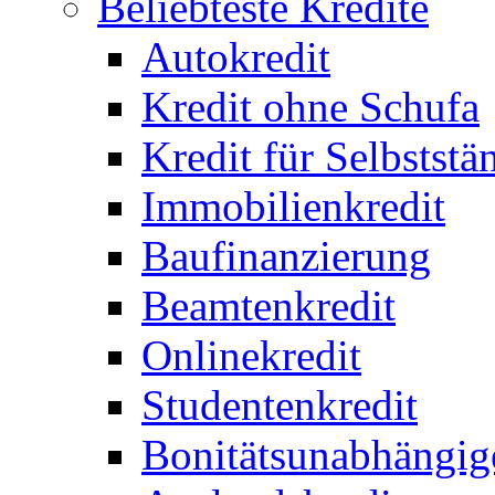
Beliebteste Kredite
Autokredit
Kredit ohne Schufa
Kredit für Selbststä
Immobilienkredit
Baufinanzierung
Beamtenkredit
Onlinekredit
Studentenkredit
Bonitätsunabhängig