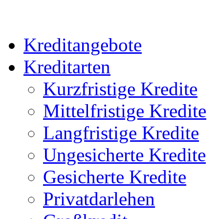
Kreditangebote
Kreditarten
Kurzfristige Kredite
Mittelfristige Kredite
Langfristige Kredite
Ungesicherte Kredite
Gesicherte Kredite
Privatdarlehen